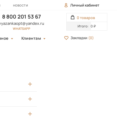
Личный кабинет
Ы
НОВОСТИ
8 800 201 53 67
0 товаров
vyazankaopt@yandex.ru
Итого:
0 ₽
WHATSAPP
Закладки
(
0
)
зное
Клиентам