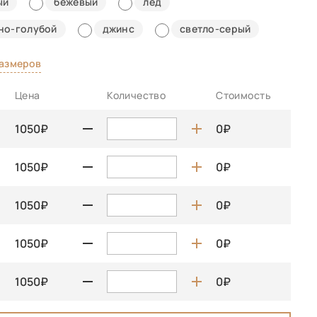
ый
бежевый
лёд
но-голубой
джинс
светло-серый
размеров
Цена
Количество
Стоимость
1050
0
1050
0
1050
0
1050
0
1050
0