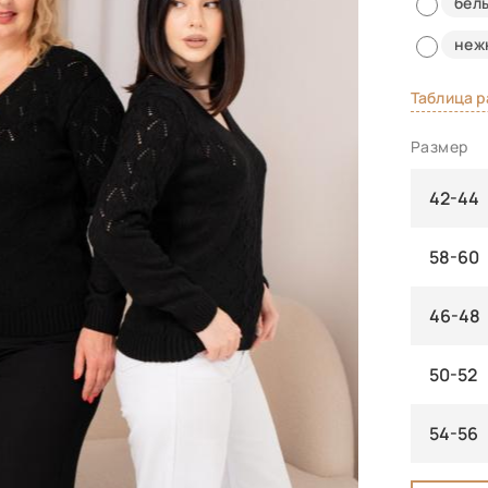
бел
неж
Таблица 
Размер
42-44
58-60
46-48
50-52
54-56