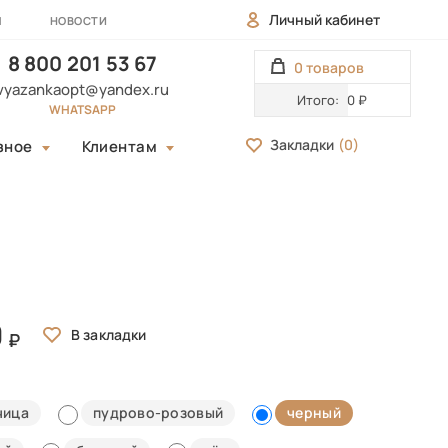
Личный кабинет
Ы
НОВОСТИ
8 800 201 53 67
0 товаров
vyazankaopt@yandex.ru
Итого:
0 ₽
WHATSAPP
Закладки
(
0
)
зное
Клиентам
0
чица
пудрово-розовый
черный