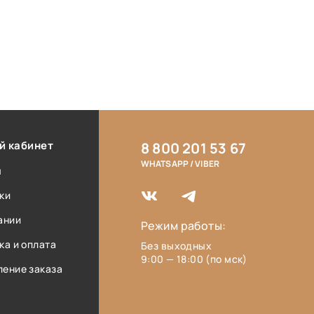
й кабинет
8 800 201 53 67
WHATSAPP / VIBER
ы
ки
ании
Режим работы:
ка и оплата
Без выходных
9:00 — 18:00 (по мск)
ение заказа