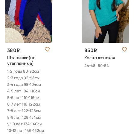
380
850
Штанишки(не
Кофта женская
утепленные)
44-48
50-54
1-2 года 80-92см
2-3 года 92-98см
3-4 года 98-104см
4-5 лет 104-110см
5-6 лет 110-116см
6-7 лет 116-122см
7-8 лет 122-128см
8-9 лет 128-134см
9-10 лет 134-140см
10-12 лет 146-152см