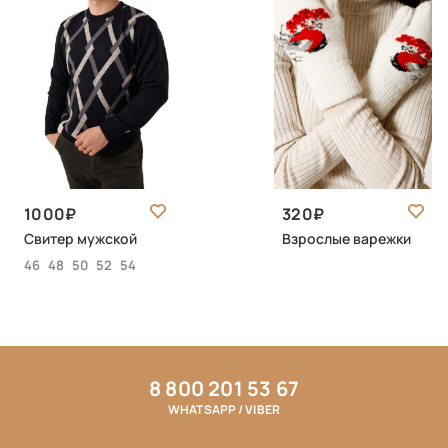
1000
320
Свитер мужской
Взрослые варежки
46
48
50
52
54
8 800 201 53 67
WHATSAPP / VIBER