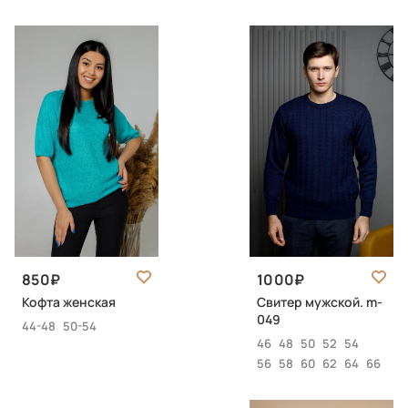
850
1000
Кофта женская
Свитер мужской. m-
049
44-48
50-54
46
48
50
52
54
56
58
60
62
64
66