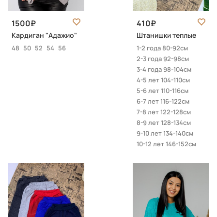
1500
410
Кардиган "Адажио"
Штанишки теплые
48
50
52
54
56
1-2 года 80-92см
2-3 года 92-98см
3-4 года 98-104см
4-5 лет 104-110см
5-6 лет 110-116см
6-7 лет 116-122см
7-8 лет 122-128см
8-9 лет 128-134см
9-10 лет 134-140см
10-12 лет 146-152см