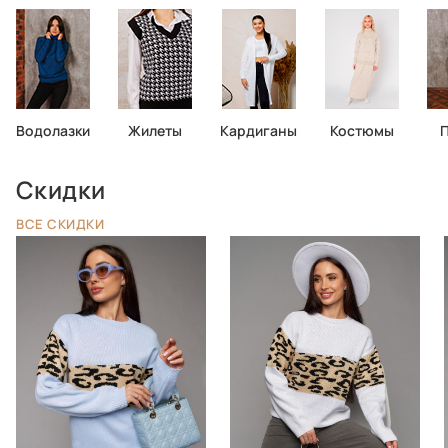
Водолазки
Жилеты
Кардиганы
Костюмы
П
Скидки
ВСЕ СКИДКИ