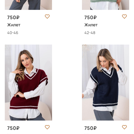
750
750
Жилет
Жилет
40-46
42-48
750
750