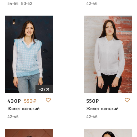
54-56
50-52
42-46
-27%
400
550
550
Жилет женский
Жилет женский
42-46
42-46