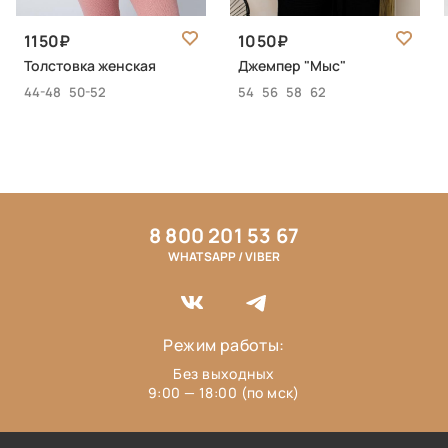
1150
1050
Толстовка женская
Джемпер "Мыс"
44-48
50-52
54
56
58
62
8 800 201 53 67
WHATSAPP / VIBER
Режим работы:
Без выходных
9:00 — 18:00 (по мск)