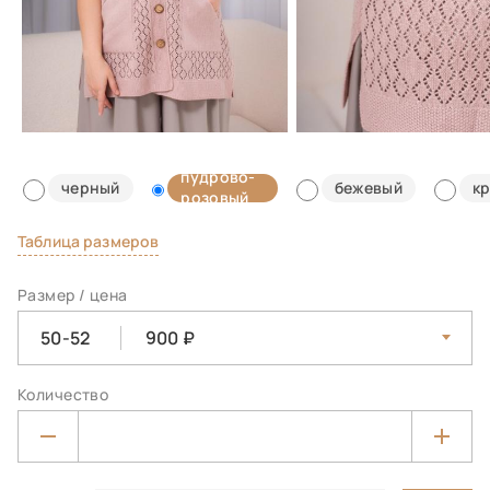
пудрово-
черный
бежевый
к
розовый
Таблица размеров
Размер / цена
50-52
900
Количество