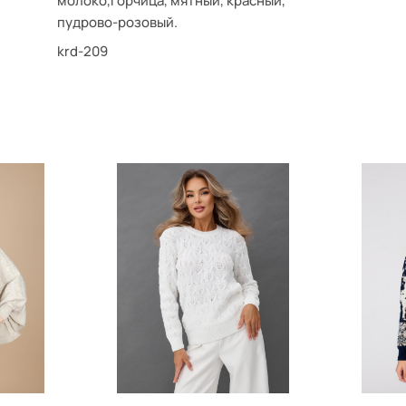
молоко,горчица, мятный, красный,
пудрово-розовый.
krd-209