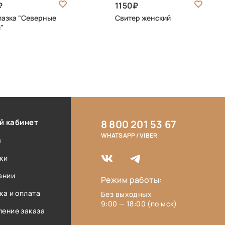
1150
азка "Северные
Свитер женский
"
й кабинет
8 800 201 53 67
WHATSAPP / VIBER
ы
ки
ании
Режим работы:
ка и оплата
Без выходных
9:00 — 18:00 (по мск)
ение заказа