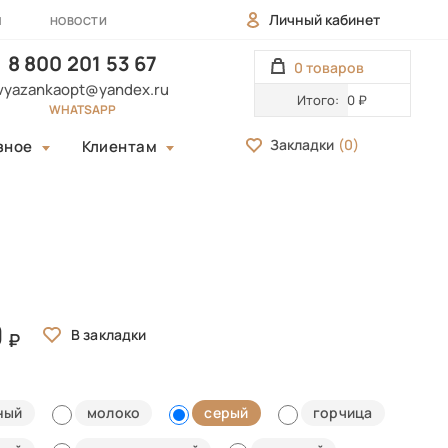
Личный кабинет
Ы
НОВОСТИ
8 800 201 53 67
0 товаров
vyazankaopt@yandex.ru
Итого:
0 ₽
WHATSAPP
Закладки
(
0
)
зное
Клиентам
0
ный
молоко
серый
горчица