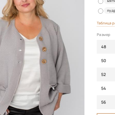
мят
пуд
Таблица 
Размер
48
50
52
54
56