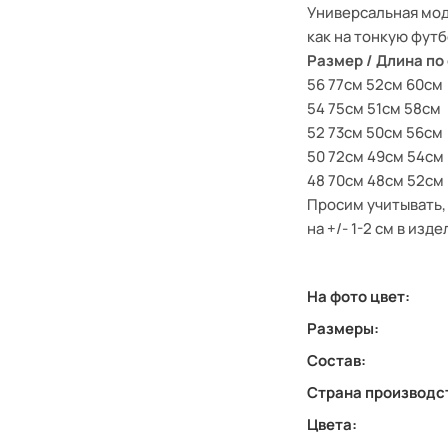
Универсальная мод
как на тонкую футб
Размер / Длина по
56 77см 52см 60см
54 75см 51см 58см
52 73см 50см 56см
50 72см 49см 54см
48 70см 48см 52см
Просим учитывать,
на +/- 1-2 см в изде
На фото цвет:
Размеры:
Состав:
Страна производс
Цвета: