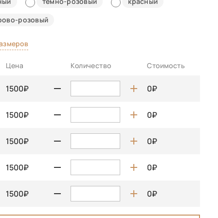
ный
темно-розовый
красный
рово-розовый
размеров
Цена
Количество
Стоимость
1500
0
1500
0
1500
0
1500
0
1500
0