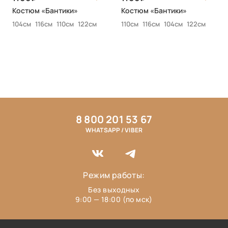
Костюм «Бантики»
Костюм «Бантики»
104см
116см
110см
122см
110см
116см
104см
122см
8 800 201 53 67
WHATSAPP / VIBER
Режим работы:
Без выходных
9:00 — 18:00 (по мск)