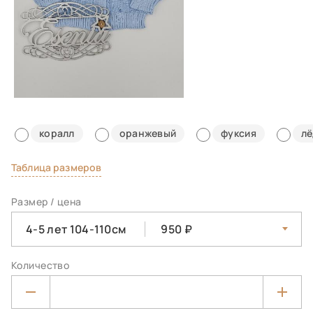
коралл
оранжевый
фуксия
л
Таблица размеров
Размер / цена
4-5 лет 104-110см
950
Количество