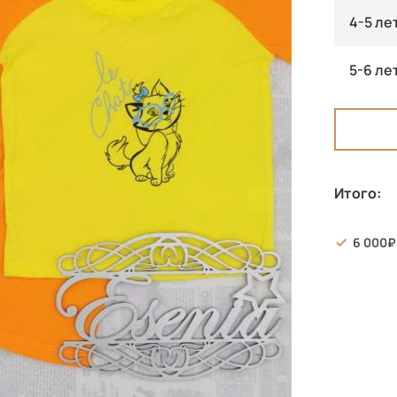
4-5 ле
5-6 ле
Итого:
6 000