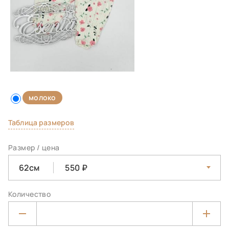
молоко
Таблица размеров
Размер / цена
62см
550
Количество