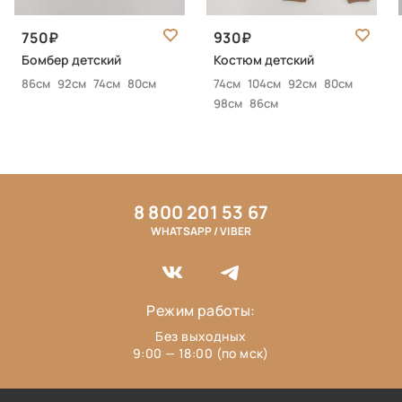
750
930
Бомбер детский
Костюм детский
86см
92см
74см
80см
74см
104см
92см
80см
98см
86см
8 800 201 53 67
WHATSAPP / VIBER
Режим работы:
Без выходных
9:00 — 18:00 (по мск)