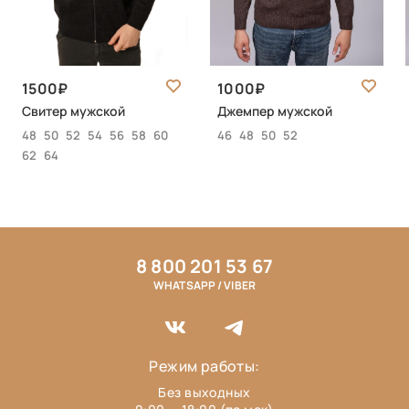
1500
1000
Свитер мужской
Джемпер мужской
48
50
52
54
56
58
60
46
48
50
52
62
64
8 800 201 53 67
WHATSAPP / VIBER
Режим работы:
Без выходных