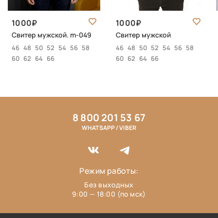
1000
1000
Свитер мужской. m-049
Свитер мужской
46
48
50
52
54
56
58
46
48
50
52
54
56
58
60
62
64
66
60
62
64
66
8 800 201 53 67
WHATSAPP / VIBER
Режим работы:
Без выходных
9:00 — 18:00 (по мск)