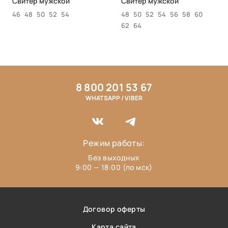
Свитер мужской
Свитер мужской
46
48
50
52
54
48
50
52
54
56
58
60
62
64
8 800 201 53 67
WHATSAPP / VIBER
Режим работы:
Без выходных
9:00 — 18:00 (по мск)
Договор оферты
Карта сайта