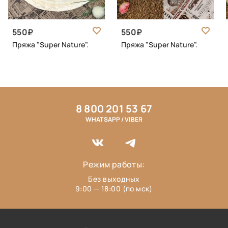
550
550
Пряжа "Super Nature".
Пряжа "Super Nature".
8 800 201 53 67
WHATSAPP / VIBER
Режим работы:
Без выходных
9:00 — 18:00 (по мск)