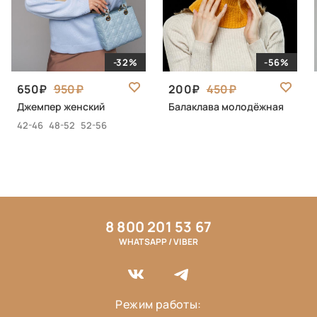
-32%
-56%
650
950
200
450
Джемпер женский
Балаклава молодёжная
42-46
48-52
52-56
8 800 201 53 67
WHATSAPP / VIBER
Режим работы: