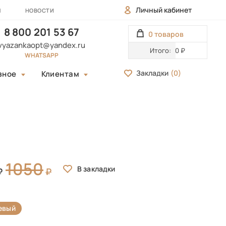
Личный кабинет
Ы
НОВОСТИ
8 800 201 53 67
0 товаров
vyazankaopt@yandex.ru
Итого:
0 ₽
WHATSAPP
Закладки
(
0
)
зное
Клиентам
1050
евый