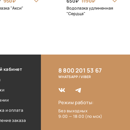
950
650
1190
азка "Акси"
Водолазка удлиненная
"Сердца"
й кабинет
8 800 201 53 67
WHATSAPP / VIBER
ы
ки
ании
Режим работы:
ка и оплата
Без выходных
9:00 — 18:00 (по мск)
ение заказа