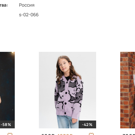
тва:
Россия
s-02-066
-58%
-42%