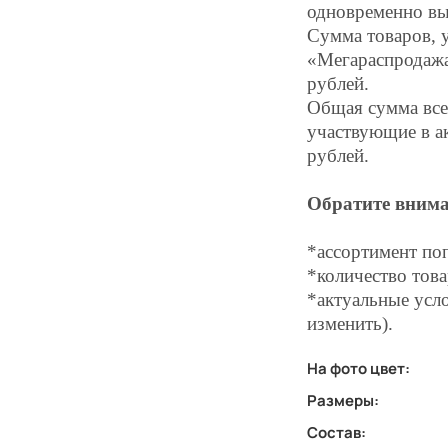
одновременно вы
Сумма товаров, 
«Мегараспродажа»
рублей.
Общая сумма всех
участвующие в а
рублей.
Обратите внима
*ассортимент по
*количество това
*актуальные усло
изменить).
На фото цвет:
Размеры:
Состав: