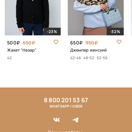
-23%
-32%
500
650
650
950
Жакет "Назар"
Джемпер женский
42
42-46
48-52
52-56
8 800 201 53 67
WHATSAPP / VIBER