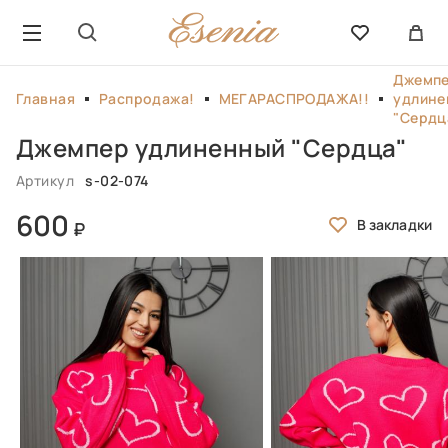
Джемп
Главная
Распродажа!
МЕГАРАСПРОДАЖА!!
удлине
"Сердц
Джемпер удлиненный "Сердца"
Артикул
s-02-074
600