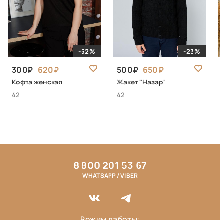
-52%
-23%
300
620
500
650
Кофта женская
Жакет "Назар"
42
42
8 800 201 53 67
WHATSAPP / VIBER
Режим работы: