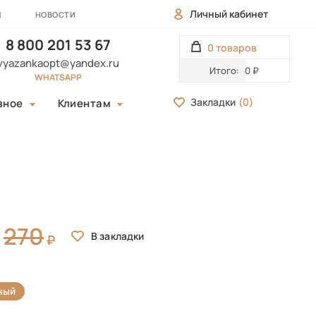
Личный кабинет
Ы
НОВОСТИ
8 800 201 53 67
0 товаров
vyazankaopt@yandex.ru
Итого:
0 ₽
WHATSAPP
Закладки
(
0
)
зное
Клиентам
270
ный