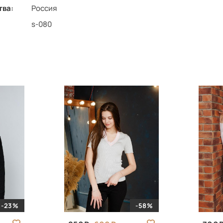
тва:
Россия
s-080
-23%
-58%