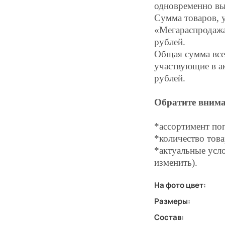
одновременно вы
Сумма товаров, 
«Мегараспродажа»
рублей.
Общая сумма всех
участвующие в а
рублей.
Обратите внима
*ассортимент по
*количество това
*актуальные усло
изменить).
На фото цвет:
Размеры:
Состав: