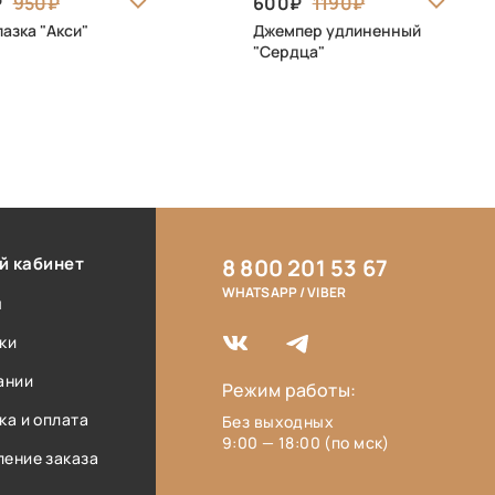
950
600
1190
азка "Акси"
Джемпер удлиненный
"Сердца"
й кабинет
8 800 201 53 67
WHATSAPP / VIBER
ы
ки
ании
Режим работы:
ка и оплата
Без выходных
9:00 — 18:00 (по мск)
ение заказа