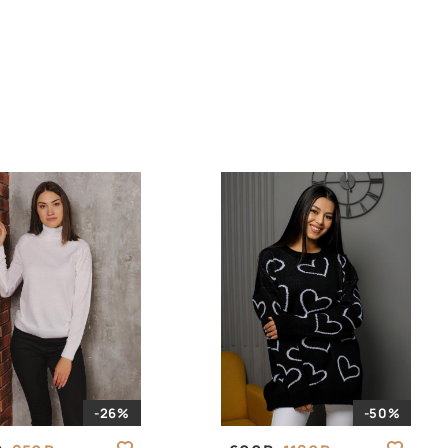
-26%
-50%