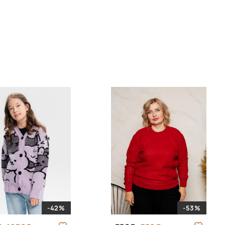
-42%
-53%