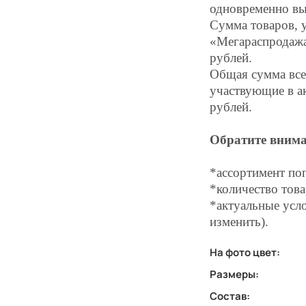
одновременно вы
Сумма товаров, 
«Мегараспродажа»
рублей.
Общая сумма всех
участвующие в а
рублей.
Обратите внима
*ассортимент по
*количество това
*актуальные усло
изменить).
На фото цвет:
Размеры:
Состав: