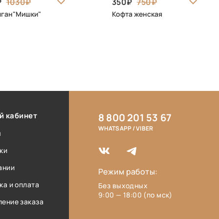
1030
350
750
иган"Мишки"
Кофта женская
й кабинет
8 800 201 53 67
WHATSAPP / VIBER
ы
ки
ании
Режим работы:
ка и оплата
Без выходных
9:00 — 18:00 (по мск)
ение заказа