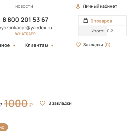
Личный кабинет
Ы
НОВОСТИ
8 800 201 53 67
0 товаров
vyazankaopt@yandex.ru
Итого:
0 ₽
WHATSAPP
Закладки
(
0
)
зное
Клиентам
1000
нс