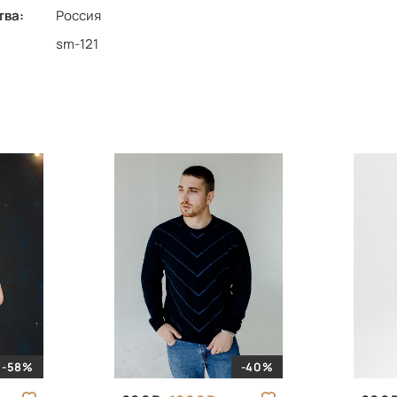
тва:
Россия
sm-121
-58%
-40%