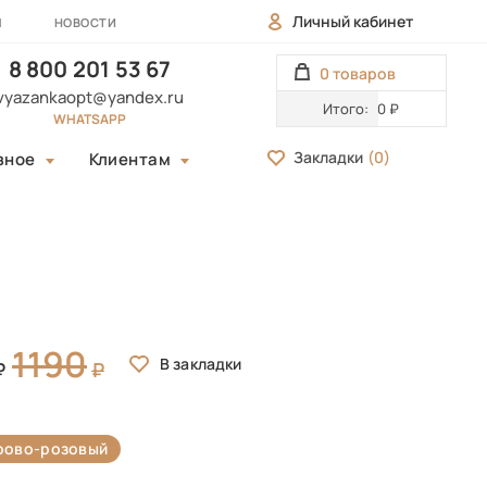
Личный кабинет
Ы
НОВОСТИ
8 800 201 53 67
0 товаров
vyazankaopt@yandex.ru
Итого:
0 ₽
WHATSAPP
Закладки
(
0
)
зное
Клиентам
1190
рово-розовый