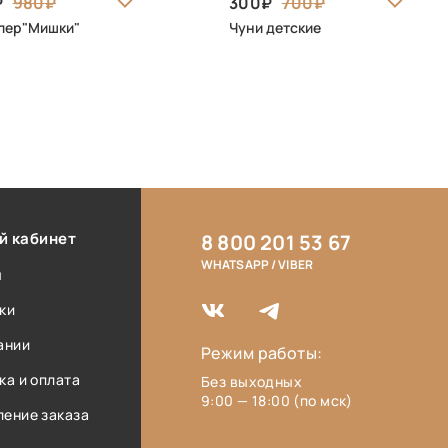
980
300
700
пер"Мишки"
Чуни детские
й кабинет
8 800 201 53 67
WHATSAPP / VIBER
ы
ки
ании
Режим работы:
ка и оплата
Без выходных
9:00 — 18:00 (по мск)
ение заказа