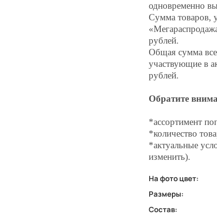
одновременно вы
Сумма товаров, 
«Мегараспродажа»
рублей.
Общая сумма всех
участвующие в а
рублей.
Обратите внима
*ассортимент по
*количество това
*актуальные усло
изменить).
На фото цвет:
Размеры:
Состав: