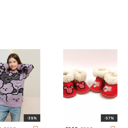
-39%
-57%