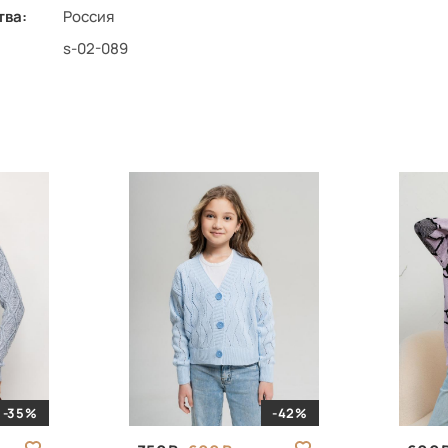
тва:
Россия
s-02-089
-35%
-42%