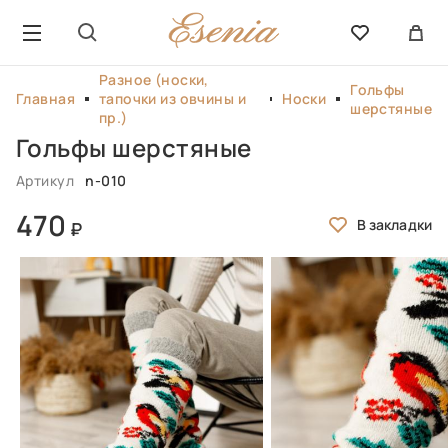
Разное (носки,
Гольфы
Главная
тапочки из овчины и
Носки
шерстяные
пр.)
Гольфы шерстяные
Артикул
n-010
470