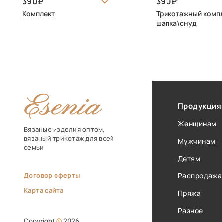
390
390
Комплект
Трикотажный комп
шапка\снуд
Продукция
Женщинам
Вязаные изделия оптом,
вязаный трикотаж для всей
Мужчинам
семьи
Детям
Договор оферты
Распродажа
Карта сайта
Пряжа
Разное
Copyright
©
2026