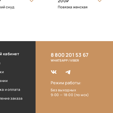
200
ий снуд
Повязка женская
й кабинет
8 800 201 53 67
WHATSAPP / VIBER
ы
ки
ании
Режим работы:
ка и оплата
Без выходных
9:00 — 18:00 (по мск)
ение заказа