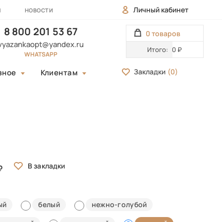
Личный кабинет
Ы
НОВОСТИ
8 800 201 53 67
0 товаров
vyazankaopt@yandex.ru
Итого:
0 ₽
WHATSAPP
Закладки
(
0
)
зное
Клиентам
ый
белый
нежно-голубой