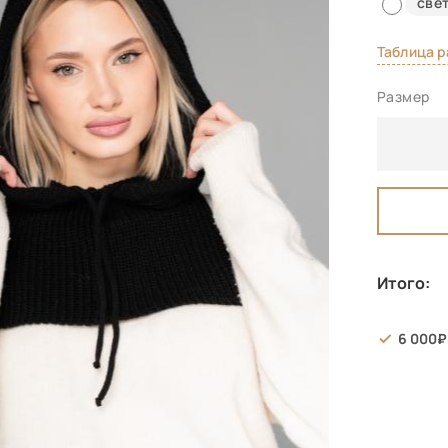
све
Таблица 
Размер
Итого:
6 000