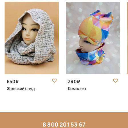
550
390
Женский снуд
Комплект
8 800 201 53 67