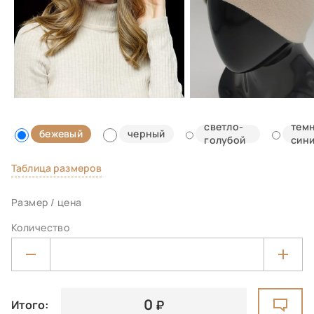
светло-
тем
бежевый
черный
голубой
син
Таблица размеров
Размер / цена
Количество
0
Итого: