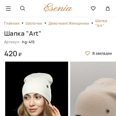
Шапка
Главная
Шапочки
Девочкам\Женщинам
"Art"
Шапка "Art"
Артикул
hg-415
420