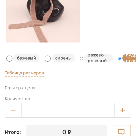
бежево-
пуд
бежевый
сирень
розовый
роз
Таблица размеров
Размер / цена
Количество
0
Итого: