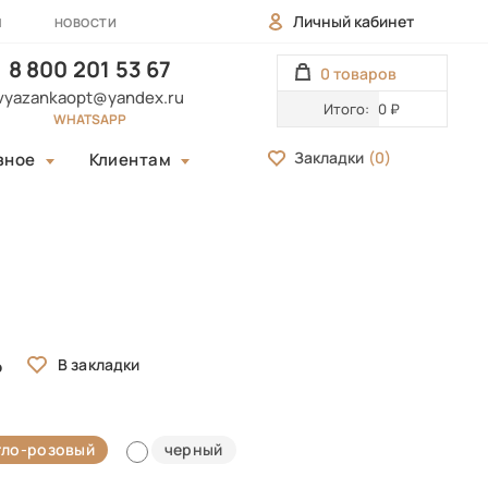
Личный кабинет
Ы
НОВОСТИ
8 800 201 53 67
0 товаров
vyazankaopt@yandex.ru
Итого:
0 ₽
WHATSAPP
Закладки
(
0
)
зное
Клиентам
тло-розовый
черный