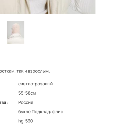
сткам, так и взрослым.
светло-розовый
55-58см
тва:
Россия
букле Подклад: флис
hg-530