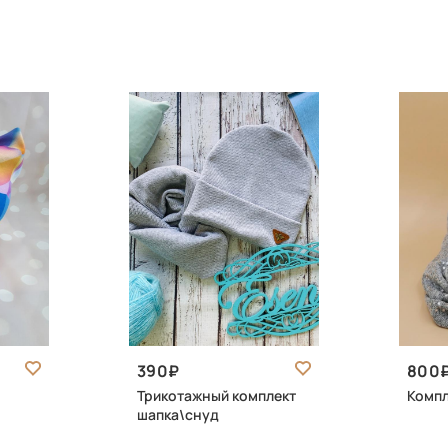
390
800
Трикотажный комплект
Компл
шапка\снуд