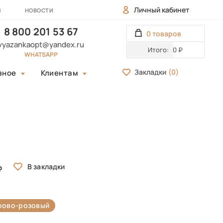
Личный кабинет
Ы
НОВОСТИ
8 800 201 53 67
0 товаров
vyazankaopt@yandex.ru
Итого:
0 ₽
WHATSAPP
Закладки
(
0
)
зное
Клиентам
рово-розовый