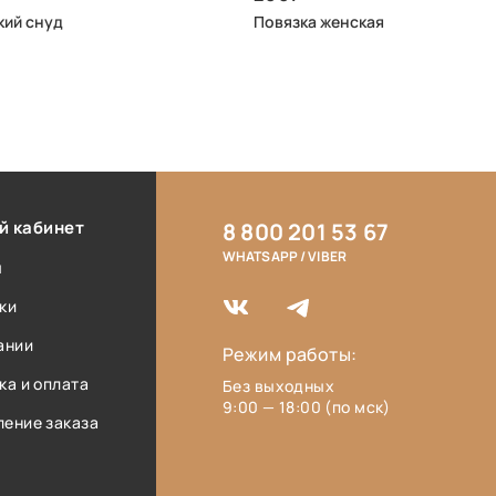
ий снуд
Повязка женская
й кабинет
8 800 201 53 67
WHATSAPP / VIBER
ы
ки
ании
Режим работы:
ка и оплата
Без выходных
9:00 — 18:00 (по мск)
ение заказа