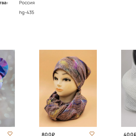
тва:
Россия
hg-435
800
400