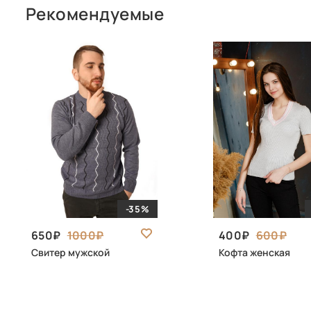
Рекомендуемые
-35%
650
1000
400
600
Свитер мужской
Кофта женская