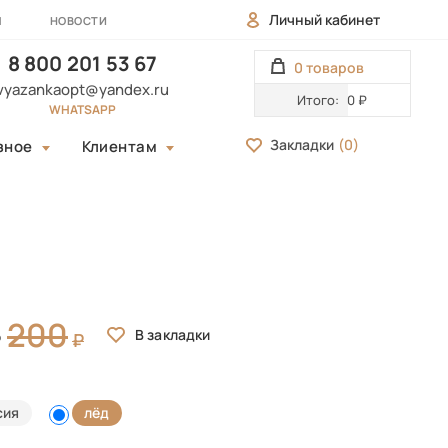
Личный кабинет
Ы
НОВОСТИ
8 800 201 53 67
0 товаров
vyazankaopt@yandex.ru
Итого:
0 ₽
WHATSAPP
Закладки
(
0
)
зное
Клиентам
200
сия
лёд