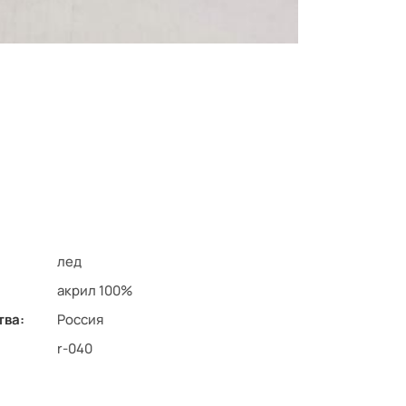
лед
акрил 100%
тва:
Россия
r-040