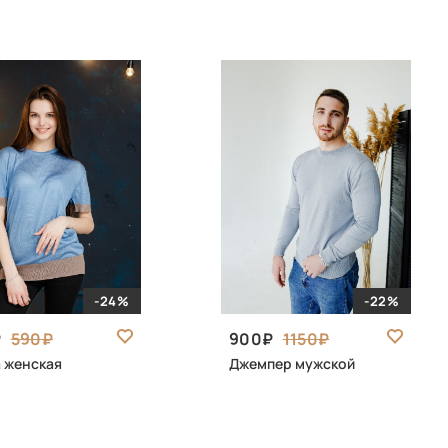
-24%
-22%
590
900
1150
 женская
Джемпер мужской