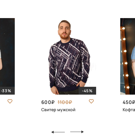
-33%
-45%
600
1100
450
Свитер мужской
Кофта