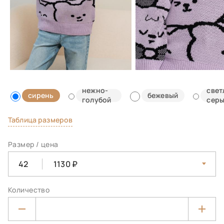
нежно-
свет
сирень
бежевый
голубой
сер
Таблица размеров
Размер / цена
42
1130
Количество