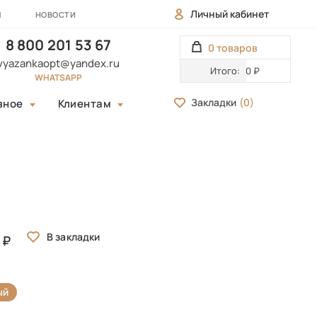
Личный кабинет
Ы
НОВОСТИ
8 800 201 53 67
0 товаров
vyazankaopt@yandex.ru
Итого:
0 ₽
WHATSAPP
Закладки
(
0
)
зное
Клиентам
ый