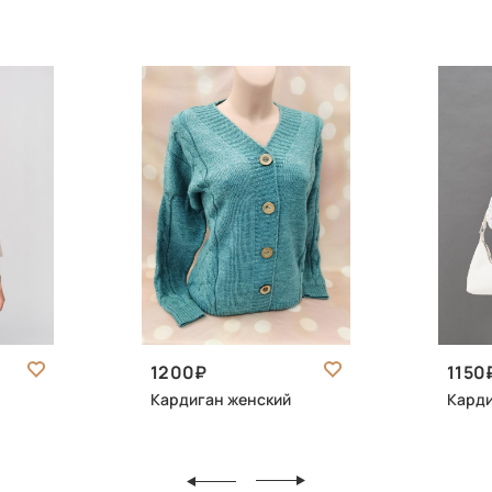
1200
1150
Кардиган женский
Карди