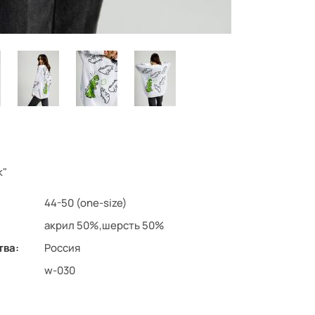
к"
44-50 (one-size)
акрил 50%,шерсть 50%
тва:
Россия
w-030