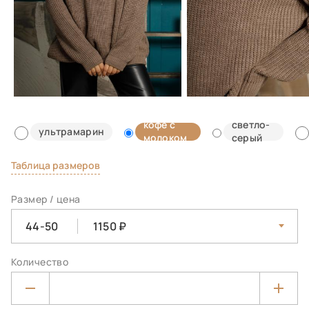
кофе с
светло-
ультрамарин
молоком
серый
Таблица размеров
Размер / цена
44-50
1150
Количество