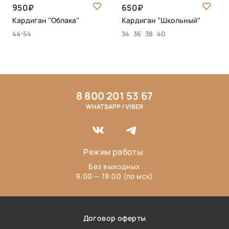
950
650
Кардиган "Облака"
Кардиган "Школьный"
44-54
34
36
38
40
8 800 201 53 67
WHATSAPP / VIBER
Режим работы:
Без выходных
9:00 — 18:00 (по мск)
Договор оферты