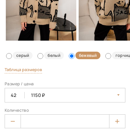
серый
белый
бежевый
горчи
Таблица размеров
Размер / цена
42
1150
Количество