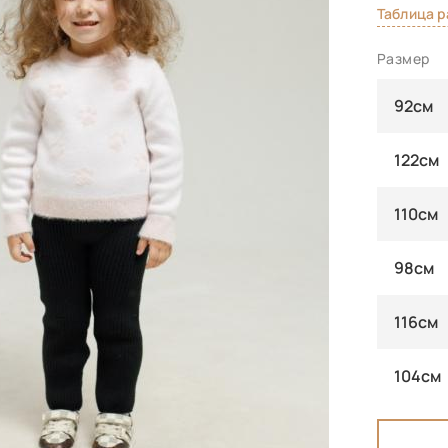
Таблица 
Размер
92см
122см
110см
98см
116см
104см