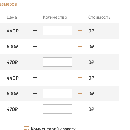
размеров
Цена
Количество
Стоимость
440
0
500
0
470
0
440
0
500
0
470
0
Комментарий к заказу