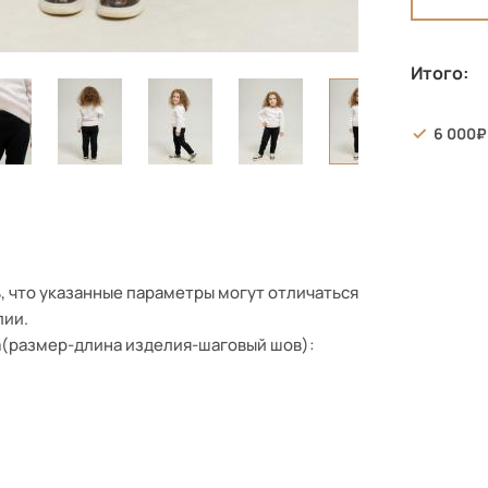
Итого:
6 000
, что указанные параметры могут отличаться
лии.
а(размер-длина изделия-шаговый шов):