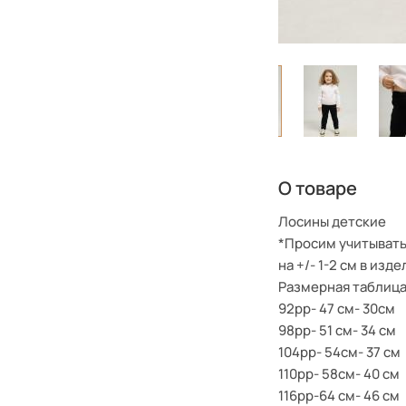
О товаре
Лосины детские
*Просим учитывать
на +/- 1-2 см в изде
Размерная таблиц
92рр- 47 см- 30см
98рр- 51 см- 34 см
104рр- 54см- 37 см
110рр- 58см- 40 см
116рр-64 см- 46 см