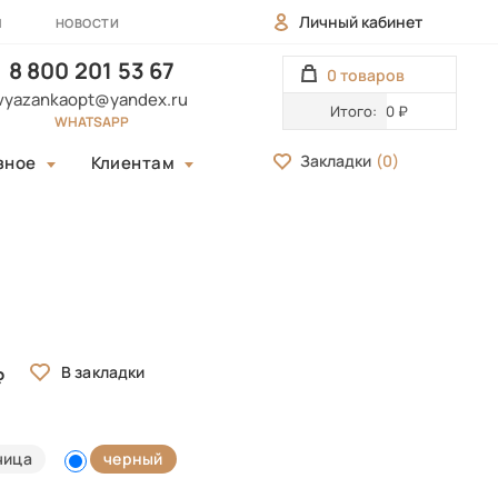
Личный кабинет
Ы
НОВОСТИ
8 800 201 53 67
0 товаров
vyazankaopt@yandex.ru
Итого:
0 ₽
WHATSAPP
Закладки
(
0
)
зное
Клиентам
чица
черный