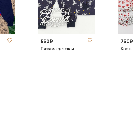
550
750
Пижама детская
Кост