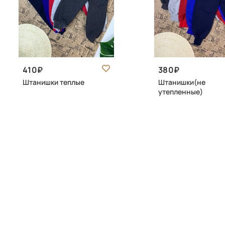
410
380
Штанишки теплые
Штанишки(не
утепленные)