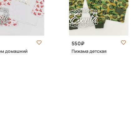
550
юм домашний
Пижама детская