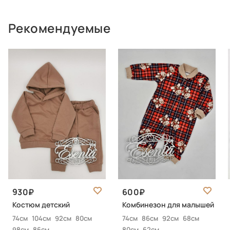
Рекомендуемые
930
600
Костюм детский
Комбинезон для малышей
74см
104см
92см
80см
74см
86см
92см
68см
98см
86см
80см
62см