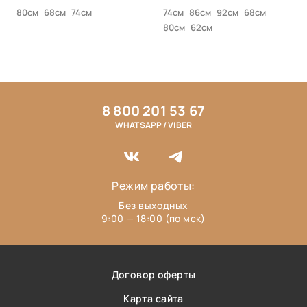
80см
68см
74см
74см
86см
92см
68см
80см
62см
8 800 201 53 67
WHATSAPP / VIBER
Режим работы:
Без выходных
9:00 — 18:00 (по мск)
Договор оферты
Карта сайта