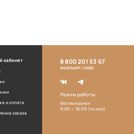
й кабинет
8 800 201 53 67
WHATSAPP / VIBER
ы
ки
ании
Режим работы:
ка и оплата
Без выходных
9:00 — 18:00 (по мск)
ение заказа