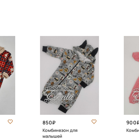
850
900
Комбинезон для
Комб
малышей