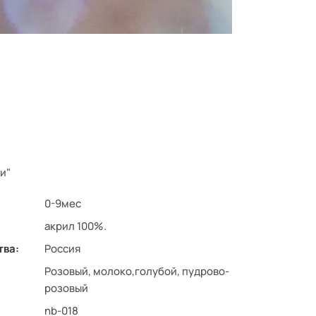
и"
0-9мес
акрил 100%.
тва:
Россия
Розовый, молоко,голубой, пудрово-
розовый
nb-018