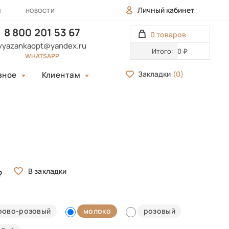
Личный кабинет
Ы
НОВОСТИ
8 800 201 53 67
0 товаров
vyazankaopt@yandex.ru
Итого:
0 ₽
WHATSAPP
Закладки
(
0
)
зное
Клиентам
рово-розовый
молоко
розовый