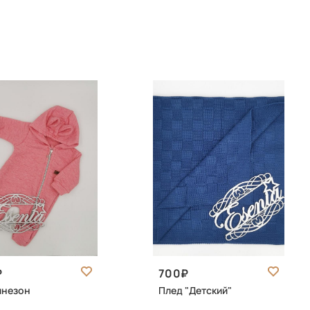
700
инезон
Плед "Детский"