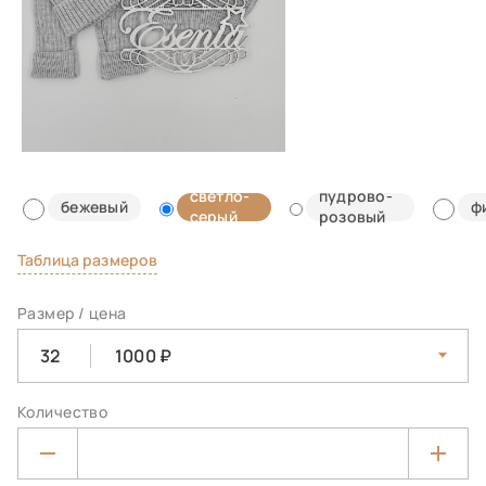
светло-
пудрово-
бежевый
ф
серый
розовый
Таблица размеров
Размер / цена
32
1000
Количество