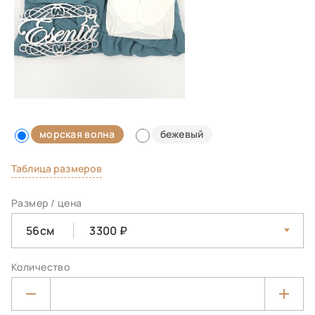
морская волна
бежевый
Таблица размеров
Размер / цена
56см
3300
Количество