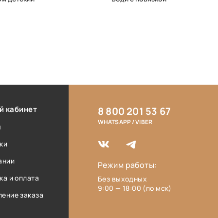
й кабинет
8 800 201 53 67
WHATSAPP / VIBER
ы
ки
ании
Режим работы:
ка и оплата
Без выходных
9:00 — 18:00 (по мск)
ение заказа