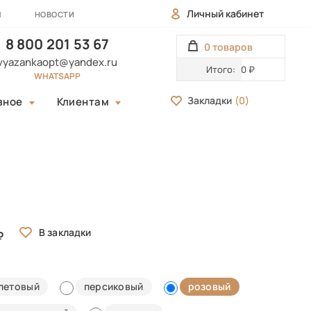
Личный кабинет
Ы
НОВОСТИ
8 800 201 53 67
0 товаров
vyazankaopt@yandex.ru
Итого:
0 ₽
WHATSAPP
Закладки
(
0
)
зное
Клиентам
летовый
персиковый
розовый