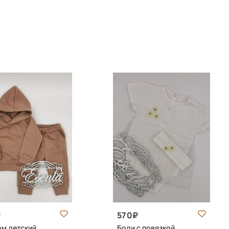
570
м детский
Боди с повязкой