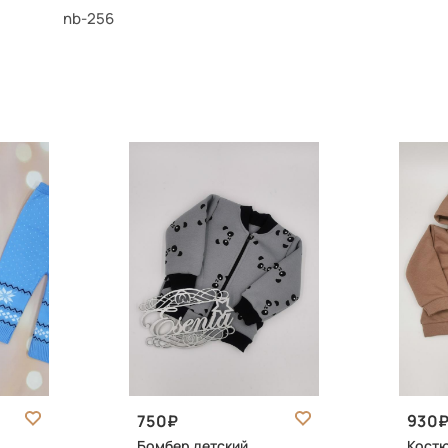
nb-256
750
930
Бомбер детский
Костю