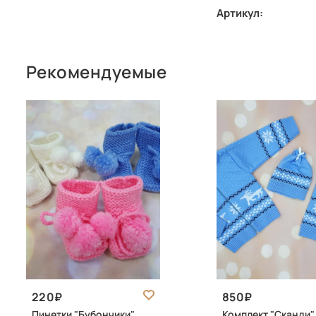
Артикул:
Рекомендуемые
220
850
Пинетки "Бубончики"
Комплект "Сканди"