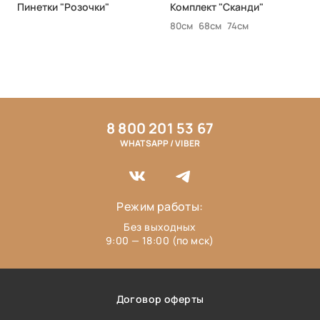
Пинетки "Розочки"
Комплект "Сканди"
80см
68см
74см
8 800 201 53 67
WHATSAPP / VIBER
Режим работы:
Без выходных
9:00 — 18:00 (по мск)
Договор оферты