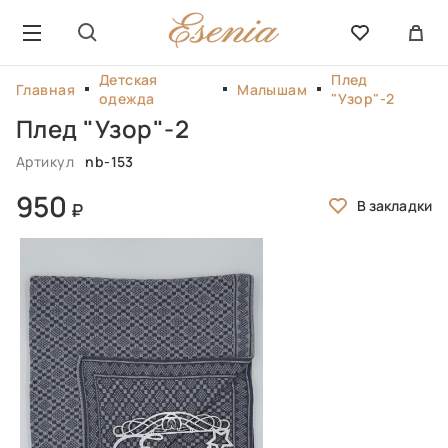
Детская
Плед
Главная
Малышам
одежда
"Узор"-2
Плед "Узор"-2
Артикул
nb-153
950