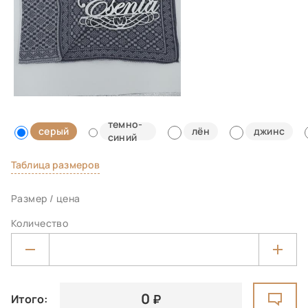
темно-
серый
лён
джинс
синий
Таблица размеров
Размер / цена
Количество
0
Итого: