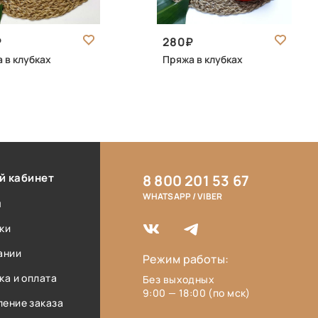
280
 в клубках
Пряжа в клубках
й кабинет
8 800 201 53 67
WHATSAPP / VIBER
ы
ки
ании
Режим работы:
ка и оплата
Без выходных
9:00 — 18:00 (по мск)
ение заказа