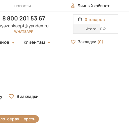
Личный кабинет
Ы
НОВОСТИ
8 800 201 53 67
0 товаров
vyazankaopt@yandex.ru
Итого:
0 ₽
WHATSAPP
Закладки
(
0
)
зное
Клиентам
тло-серая шерсть