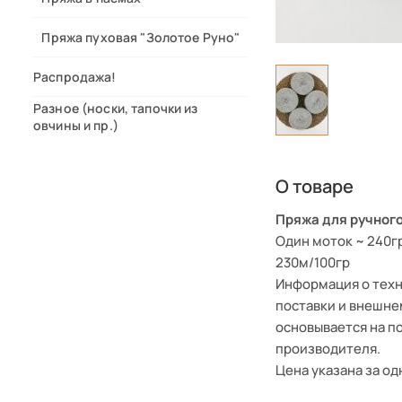
Пряжа пуховая "Золотое Руно"
Распродажа!
Разное (носки, тапочки из
овчины и пр.)
О товаре
Пряжа для ручного
Один моток ~ 240г
230м/100гр
Информация о техн
поставки и внешне
основывается на п
производителя.
Цена указана за од