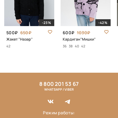
-23%
-42%
500
650
600
1030
Жакет "Назар"
Кардиган"Мишки"
42
36
38
40
42
8 800 201 53 67
WHATSAPP / VIBER
Режим работы: