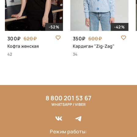
-52%
-42%
300
620
350
600
Кофта женская
Кардиган "Zig-Zag"
42
34
8 800 201 53 67
WHATSAPP / VIBER
Режим работы: