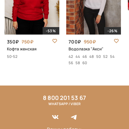
-53%
-26%
350
750
700
950
Кофта женская
Водолазка "Акси"
50-52
42
44
46
48
50
52
54
56
58
60
8 800 201 53 67
WHATSAPP / VIBER