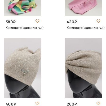
380
420
Комплект(шапка+снуд)
Комплект(шапка+снуд)
400
260