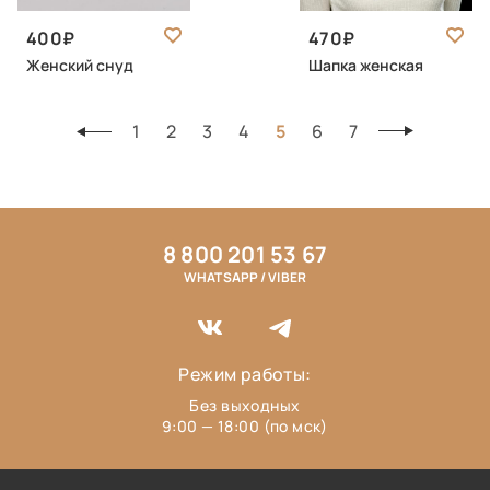
400
470
Женский снуд
Шапка женская
1
2
3
4
5
6
7
8 800 201 53 67
WHATSAPP / VIBER
Режим работы:
Без выходных
9:00 — 18:00 (по мск)