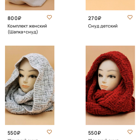
800
270
Комплект женский
Снуд детский
(Шапка+снуд)
550
550