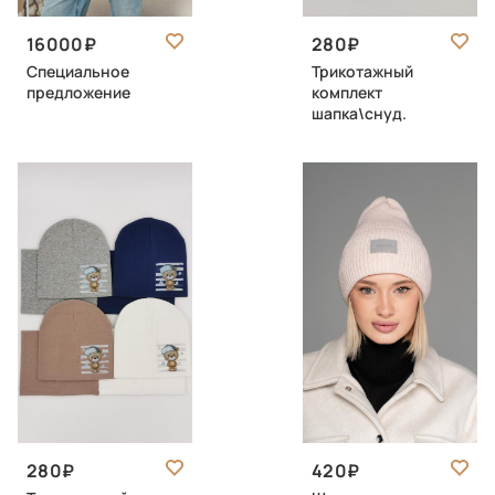
16000
280
Специальное
Трикотажный
предложение
комплект
шапка\снуд.
280
420