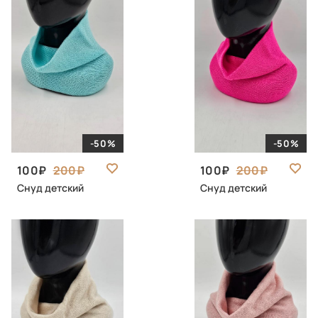
-50%
-50%
100
200
100
200
Снуд детский
Снуд детский