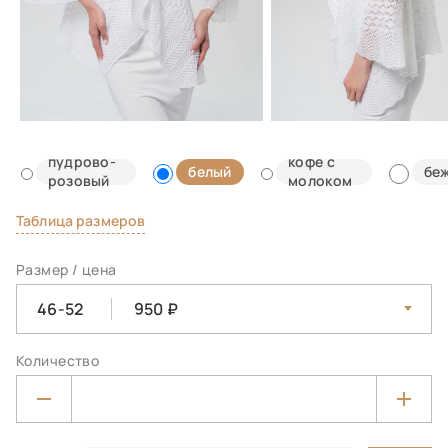
пудрово-
кофе с
белый
бе
розовый
молоком
Таблица размеров
Размер / цена
46-52
950
Количество