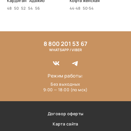
Кардиган "Адажио"
Кофта женская
48
50
52
54
56
44-48
50-54
8 800 201 53 67
WHATSAPP / VIBER
Режим работы:
Без выходных
9:00 — 18:00 (по мск)
Договор оферты
Карта сайта