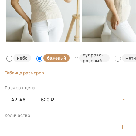
пудрово-
небо
бежевый
мят
розовый
Таблица размеров
Размер / цена
42-46
520
Количество