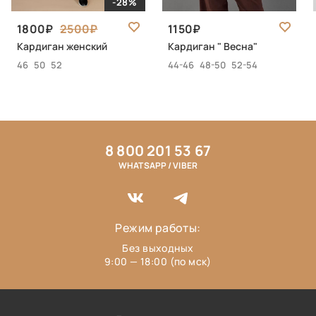
-28%
1800
2500
1150
Кардиган женский
Кардиган " Весна"
46
50
52
44-46
48-50
52-54
8 800 201 53 67
WHATSAPP / VIBER
Режим работы:
Без выходных
9:00 — 18:00 (по мск)