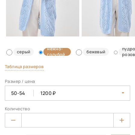
нежно-
пудро
серый
бежевый
голубой
розо
Таблица размеров
Размер / цена
50-54
1200
Количество